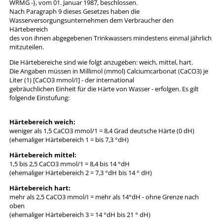
WRMG -}, vom 01. Januar 1987, beschlossen.
Nach Paragraph 9 dieses Gesetzes haben die
Wasserversorgungsunternehmen dem Verbraucher den
Härtebereich
des von ihnen abgegebenen Trinkwassers mindestens einmal jährlich
mitzuteilen.
Die Härtebereiche sind wie folgt anzugeben: weich, mittel, hart.
Die Angaben müssen in Millimol (mmol) Calciumcarbonat (CaCO3) je
Liter (1) [CaCO3 mmol/I] - der international
gebräuchlichen Einheit für die Härte von Wasser - erfolgen. Es gilt
folgende Einstufung:
Härtebereich weich:
weniger als 1,5 CaCO3 mmol/1 = 8,4 Grad deutsche Härte (0 dH)
(ehemaliger Härtebereich 1 = bis 7,3 °dH)
Härtebereich mittel:
1,5 bis 2,5 CaCO3 mmol/1 = 8,4 bis 14 °dH
(ehemaliger Härtebereich 2 = 7,3 °dH bis 14 ° dH)
Härtebereich hart:
mehr als 2,5 CaCO3 mmol/I = mehr als 14°dH - ohne Grenze nach
oben
(ehemaliger Härtebereich 3 = 14 °dH bis 21 ° dH)