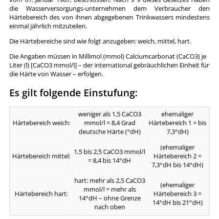
die Wasserversorgungs-unternehmen dem Verbraucher den
Härtebereich des von ihnen abgegebenen Trinkwassers mindestens
einmal jährlich mitzuteilen.
Die Härtebereiche sind wie folgt anzugeben: weich, mittel, hart.
Die Angaben müssen in Millimol (mmol) Calciumcarbonat (CaCO3) je
Liter (l) [CaCO3 mmol/l] – der international gebräuchlichen Einheit für
die Härte von Wasser – erfolgen.
Es gilt folgende Einstufung:
weniger als 1,5 CaCO3
ehemaliger
Härtebereich weich:
mmol/l = 8,4 Grad
Härtebereich 1 = bis
deutsche Härte (°dH)
7,3°dH)
(ehemaliger
1,5 bis 2,5 CaCO3 mmol/l
Härtebereich mittel:
Härtebereich 2 =
= 8,4 bis 14°dH
7,3°dH bis 14°dH)
hart: mehr als 2,5 CaCO3
(ehemaliger
mmol/l = mehr als
Härtebereich hart:
Härtebereich 3 =
14°dH – ohne Grenze
14°dH bis 21°dH)
nach oben