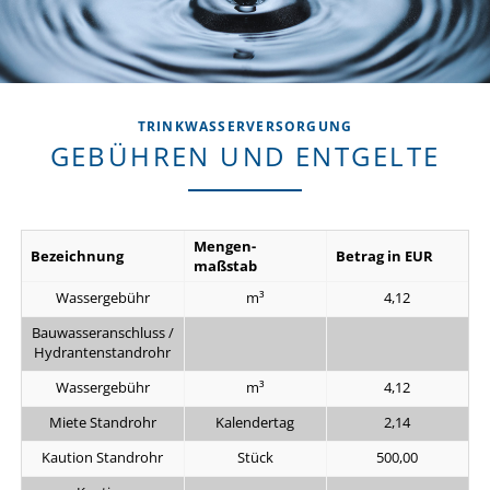
TRINKWASSERVERSORGUNG
GEBÜHREN UND ENTGELTE
Mengen-
Bezeichnung
Betrag in EUR
maßstab
Wassergebühr
m³
4,12
Bauwasseranschluss /
Hydrantenstandrohr
Wassergebühr
m³
4,12
Miete Standrohr
Kalendertag
2,14
Kaution Standrohr
Stück
500,00