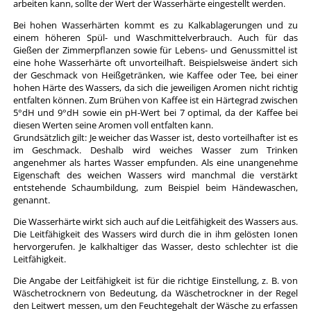
arbeiten kann, sollte der Wert der Wasserhärte eingestellt werden.
Bei hohen Wasserhärten kommt es zu Kalkablagerungen und zu
einem höheren Spül- und Waschmittelverbrauch. Auch für das
Gießen der Zimmerpflanzen sowie für Lebens- und Genussmittel ist
eine hohe Wasserhärte oft unvorteilhaft. Beispielsweise ändert sich
der Geschmack von Heißgetränken, wie Kaffee oder Tee, bei einer
hohen Härte des Wassers, da sich die jeweiligen Aromen nicht richtig
entfalten können. Zum Brühen von Kaffee ist ein Härtegrad zwischen
5°dH und 9°dH sowie ein pH-Wert bei 7 optimal, da der Kaffee bei
diesen Werten seine Aromen voll entfalten kann.
Grundsätzlich gilt: Je weicher das Wasser ist, desto vorteilhafter ist es
im Geschmack. Deshalb wird weiches Wasser zum Trinken
angenehmer als hartes Wasser empfunden. Als eine unangenehme
Eigenschaft des weichen Wassers wird manchmal die verstärkt
entstehende Schaumbildung, zum Beispiel beim Händewaschen,
genannt.
Die Wasserhärte wirkt sich auch auf die Leitfähigkeit des Wassers aus.
Die Leitfähigkeit des Wassers wird durch die in ihm gelösten Ionen
hervorgerufen. Je kalkhaltiger das Wasser, desto schlechter ist die
Leitfähigkeit.
Die Angabe der Leitfähigkeit ist für die richtige Einstellung, z. B. von
Wäschetrocknern von Bedeutung, da Wäschetrockner in der Regel
den Leitwert messen, um den Feuchtegehalt der Wäsche zu erfassen