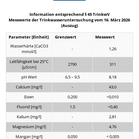
Information entsprechend § 45 TrinkwV
Messwerte der Trinkwasseruntersuchung vom 16. März 2026
(Auszug)
Parameter [Einheit]
Grenzwert
Messwert
Wasserhärte [CaCO3
-
1,26
mmol/l]
Leitfähigkeit bei 25°C
2790
311
[µS/cm]
pH Wert
6,5 – 9,5
8,18
Calcium [mg/l]
-
43,0
Eisen
0,200
<0,010
Fluorid [mg/l]
1,5
<0,40
Kalium [mg/l]
-
2,81
Magnesium [mg/l]
-
4,76
Mangan [mg/l]
0,050
< 0,005