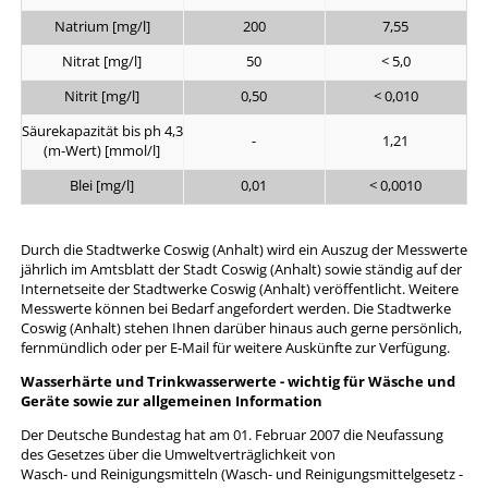
Natrium [mg/l]
200
7,55
Nitrat [mg/l]
50
< 5,0
Nitrit [mg/l]
0,50
< 0,010
Säurekapazität bis ph 4,3
-
1,21
(m-Wert) [mmol/l]
Blei [mg/l]
0,01
< 0,0010
Durch die Stadtwerke Coswig (Anhalt) wird ein Auszug der Messwerte
jährlich im Amtsblatt der Stadt Coswig (Anhalt) sowie ständig auf der
Internetseite der Stadtwerke Coswig (Anhalt) veröffentlicht. Weitere
Messwerte können bei Bedarf angefordert werden. Die Stadtwerke
Coswig (Anhalt) stehen Ihnen darüber hinaus auch gerne persönlich,
fernmündlich oder per E-Mail für weitere Auskünfte zur Verfügung.
Wasserhärte und Trinkwasserwerte - wichtig für Wäsche und
Geräte sowie zur allgemeinen Information
Der Deutsche Bundestag hat am 01. Februar 2007 die Neufassung
des Gesetzes über die Umweltverträglichkeit von
Wasch- und Reinigungsmitteln (Wasch- und Reinigungsmittelgesetz -