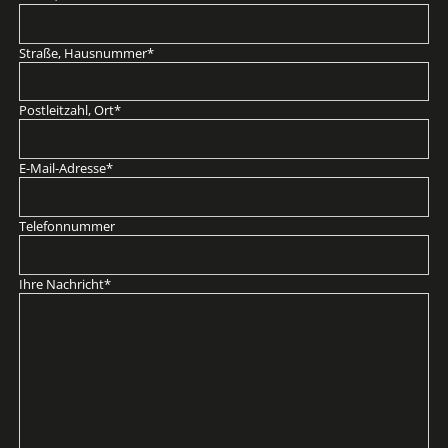
Pflichtfeld
Straße, Hausnummer
*
Pflichtfeld
Postleitzahl, Ort
*
Pflichtfeld
E-Mail-Adresse
*
Telefonnummer
Pflichtfeld
Ihre Nachricht
*