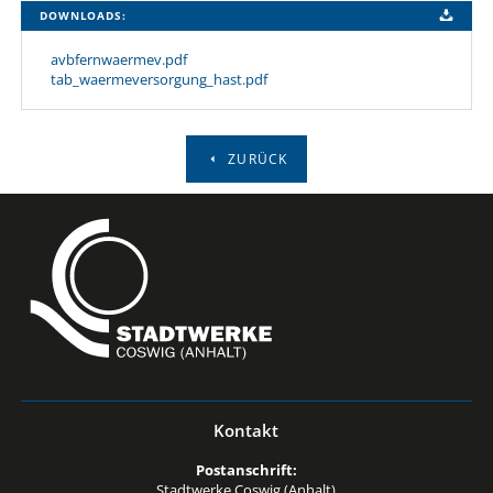
DOWNLOADS:
avbfernwaermev.pdf
tab_waermeversorgung_hast.pdf
ZURÜCK
Kontakt
Postanschrift:
Stadtwerke Coswig (Anhalt)