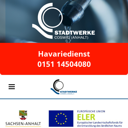
Havariedienst
0151 14504080