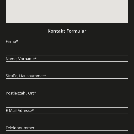
Kontakt Formular
Pflichtfeld
Firma
*
Pflichtfeld
Name, Vorname
*
Pflichtfeld
Straße, Hausnummer
*
Pflichtfeld
Postleitzahl, Ort
*
Pflichtfeld
E-Mail-Adresse
*
Telefonnummer