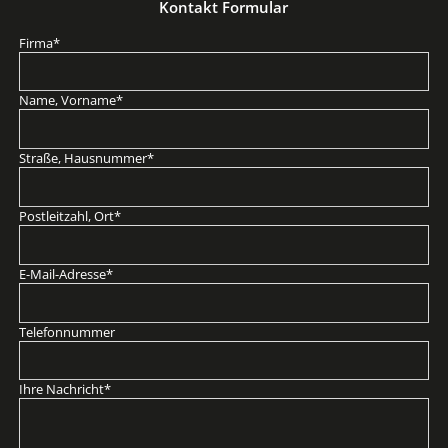
Kontakt Formular
Pflichtfeld
Firma
*
Pflichtfeld
Name, Vorname
*
Pflichtfeld
Straße, Hausnummer
*
Pflichtfeld
Postleitzahl, Ort
*
Pflichtfeld
E-Mail-Adresse
*
Telefonnummer
Pflichtfeld
Ihre Nachricht
*