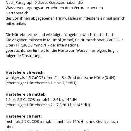
Nach Paragraph 9 dieses Gesetzes haben die
Wasserversorgungsunternehmen dem Verbraucher den
Härtebereich
des von ihnen abgegebenen Trinkwassers mindestens einmal jährlich
mitzuteilen.
Die Härtebereiche sind wie folgt anzugeben: weich, mittel, hart.
Die Angaben müssen in Millimol (mmol) Calciumcarbonat (CaCO3) je
Liter (1) [CaCO3 mmol/I] - der international
gebräuchlichen Einheit für die Härte von Wasser - erfolgen. Es gilt
folgende Einstufung:
Härtebereich weich:
weniger als 1,5 CaCO3 mmol/1 = 8,4 Grad deutsche Härte (0 dH)
(ehemaliger Härtebereich 1 = bis 7,3 °dH)
Härtebereich mittel:
1,5 bis 2,5 CaCO3 mmol/1 = 8,4 bis 14 °dH
(ehemaliger Härtebereich 2 = 7,3 °dH bis 14 ° dH)
Härtebereich hart:
mehr als 2,5 CaCO3 mmol/I = mehr als 14°dH - ohne Grenze nach
oben