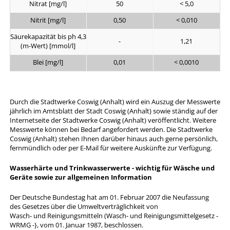
Nitrat [mg/l]
50
< 5,0
Nitrit [mg/l]
0,50
< 0,010
Säurekapazität bis ph 4,3
-
1,21
(m-Wert) [mmol/l]
Blei [mg/l]
0,01
< 0,0010
Durch die Stadtwerke Coswig (Anhalt) wird ein Auszug der Messwerte
jährlich im Amtsblatt der Stadt Coswig (Anhalt) sowie ständig auf der
Internetseite der Stadtwerke Coswig (Anhalt) veröffentlicht. Weitere
Messwerte können bei Bedarf angefordert werden. Die Stadtwerke
Coswig (Anhalt) stehen Ihnen darüber hinaus auch gerne persönlich,
fernmündlich oder per E-Mail für weitere Auskünfte zur Verfügung.
Wasserhärte und Trinkwasserwerte - wichtig für Wäsche und
Geräte sowie zur allgemeinen Information
Der Deutsche Bundestag hat am 01. Februar 2007 die Neufassung
des Gesetzes über die Umweltverträglichkeit von
Wasch- und Reinigungsmitteln (Wasch- und Reinigungsmittelgesetz -
WRMG -}, vom 01. Januar 1987, beschlossen.