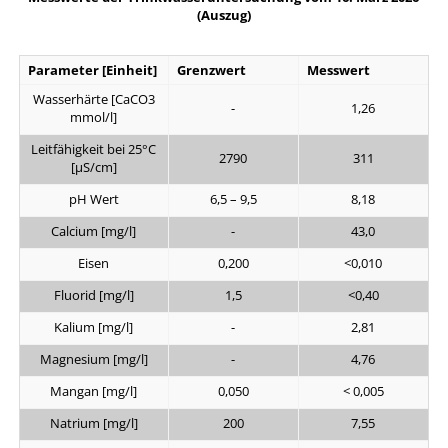
(Auszug)
Parameter [Einheit]
Grenzwert
Messwert
Wasserhärte [CaCO3
-
1,26
mmol/l]
Leitfähigkeit bei 25°C
2790
311
[µS/cm]
pH Wert
6,5 – 9,5
8,18
Calcium [mg/l]
-
43,0
Eisen
0,200
<0,010
Fluorid [mg/l]
1,5
<0,40
Kalium [mg/l]
-
2,81
Magnesium [mg/l]
-
4,76
Mangan [mg/l]
0,050
< 0,005
Natrium [mg/l]
200
7,55